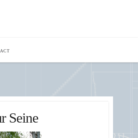
TACT
ur Seine