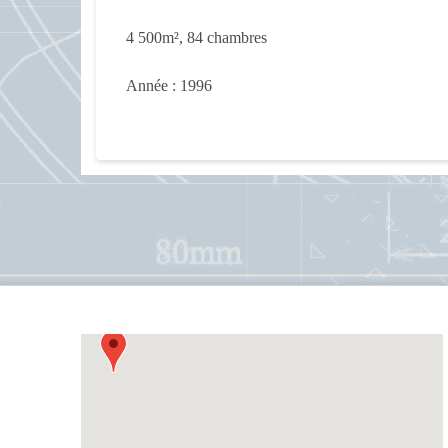
4 500m², 84 chambres
Année : 1996